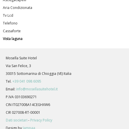
Aria Condizionata
Tv Lcd
Telefono
Cassaforte
Vista laguna
Mosella Suite Hotel
Via San Felice, 3
30015 Sottomarina di Chioggia (VE) Italia
Tel.
+39 041 098 6095
Email:
info@mosellasuitehotel.it
P.IVA 03103690271
CIN IT027008A14CEGHXW6
CIR 027008-RT-00001
Dati societari
-
Privacy Policy
Design by
Jampaa